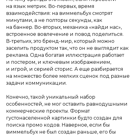
на язык метрик. Во-первых, время
взаимодействия: на виммельбух смотрят
минутами, а не полторы секунды, как
на баннер. Во-вторых, механика «найди нас»,
встроенное вовлечение и повод поделиться.
В-третьих, это бренд-мир, который можно
заселить продуктом так, что он не выглядит как
реклама. Одна богатая иллюстрация работает
и постером, и ключевым изображением,
и игрой, и серией сторис. А еще разбирается
на множество более мелких сценок под разные
Хотите заказать
задачи коммуникации.
иллюстрацию?
Конечно, такой уникальный набор
Оставить заявку
особенностей, не мог оставить равнодушными
коммерческие проекты. Формат
густонаселенной картинки будто создан для
поиска промо кодов. Наверное, если бы
виммельбух не был создан раньше, его бы