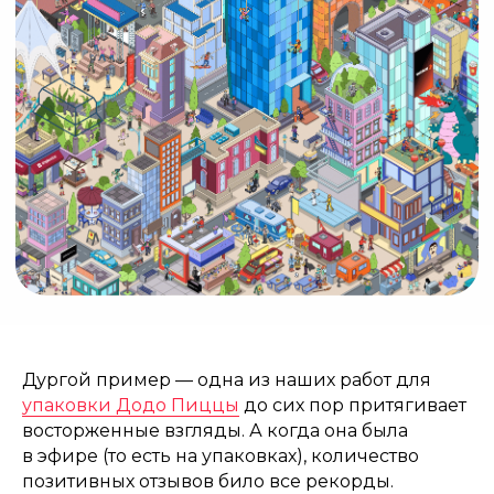
Агентство
BEHANCE
Проекты
VC.RU
Услуги
ТЕЛЕГРАМ
Блог
DPROFILE
Контакты
VK
Иллюстраторам
ЯНДЕКС
ДЗЕН
Дургой пример — одна из наших работ для
упаковки Додо Пиццы
до сих пор притягивает
восторженные взгляды. А когда она была
в эфире (то есть на упаковках), количество
позитивных отзывов било все рекорды.