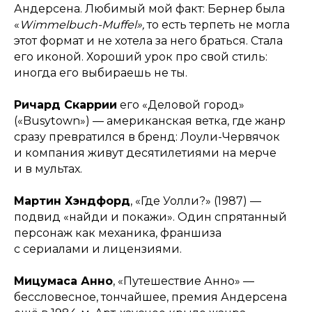
Андерсена. Любимый мой факт: Бернер была
«
Wimmelbuch-Muffel»,
то есть терпеть не могла
этот формат и не хотела за него браться. Стала
его иконой. Хороший урок про свой стиль:
иногда его выбираешь не ты.
Ричард Скаррии
его «Деловой город»
(«Busytown») — американская ветка, где жанр
сразу превратился в бренд: Лоули-Червячок
и компания живут десятилетиями на мерче
и в мультах.
Мартин Хэндфорд
, «Где Уолли?» (1987) —
подвид «найди и покажи». Один спрятанный
персонаж как механика, франшиза
с сериалами и лицензиями.
Мицумаса Анно
, «Путешествие Анно» —
бессловесное, тончайшее, премия Андерсена