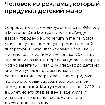
Человек из рекламы, который
придумал детский жанр
Современный виммельбух родился в 1968 году
в Мюнхене: Али Митгуч выпустил «Везде
в моём городе» («Rundherum in meiner Stadt»).
Книга получила немецкую премию детской
литературы и разошлась тиражом больше 1,3
миллиона; за жизнь Митгуч сделал 70+ книг,
плакатов и пазлов. Интересная деталь, которую
можно заметить, читая Википедию: до детских
книг Митгуч был профессиональным
рекламным
иллюстратором. Жанр придумал
человек, который зарабатывал рекламной
коммуникацией. Митгуч умер в январе 2022-го
в 86 лет, но его след виден в "Где Уолли?"
и во всём, что вышло после. Буквально
до сегодняшнего дня.