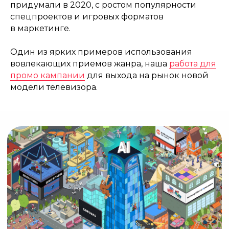
придумали в 2020, с ростом популярности
спецпроектов и игровых форматов
BEHANCE
DPROFILE
VK
в маркетинге.
РЕЙТИНГ РУНЕТА
VC.RU
Один из ярких примеров использования
вовлекающих приемов жанра, наша
работа для
TELEGRAM
DZEN
промо кампании
для выхода на рынок новой
модели телевизора.
yes@picomatic.agency
+7 (495) 604-12-34
+7 (925) 815-55-52
Обсудить проект