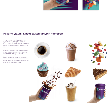
Хотите обсудить проект?
Оставить заявку
BEHANCE
DPROFILE
VK
РЕЙТИНГ РУНЕТА
VC.RU