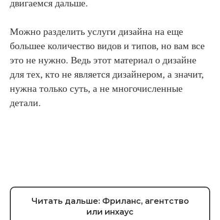
двигаемся дальше.
BEHANCE
DPROFILE
VK
Можно разделить услуги дизайна на еще
РЕЙТИНГ РУНЕТА
VC.RU
большее количество видов и типов, но вам все
это не нужно. Ведь этот материал о дизайне
TELEGRAM
DZEN
для тех, кто не является дизайнером, а значит,
нужна только суть, а не многочисленные
детали.
yes@picomatic.agency
+7 (495) 604-12-34
+7 (925) 815-55-52
Читать дальше: Фриланс, агентство
Обсудить проект
или инхаус