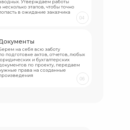
вводных. Утверждаем работы
в несколько этапов, чтобы точно
попасть в ожидание заказчика
04
Документы
Берем на себя всю заботу
по подготовке актов, отчетов, любых
юридических и бухгалтерских
документов по проекту, передаем
нужные права на созданные
произведения
06