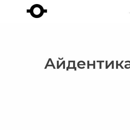
Айдентик