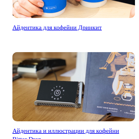
Айдентика для кофейни Дринкит
Айдентика и иллюстрации для кофейни