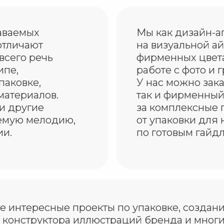
аваемых
Мы как дизайн-а
отличают
на визуальной ай
всего речь
фирменных цвета
ипе,
работе с фото и
паковке,
У нас можно зака
материалов.
так и фирменный
и другие
за комплексные 
емую мелодию,
от упаковки для 
ии.
по готовым гайд
 интересные проекты по упаковке, создан
, конструктора иллюстраций бренда и мног