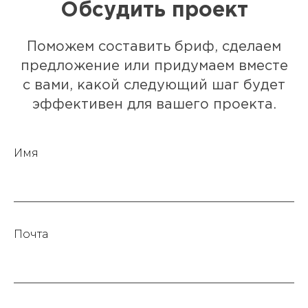
Обсудить проект
Поможем составить бриф, сделаем
предложение или придумаем вместе
с вами, какой следующий шаг будет
эффективен для вашего проекта.
yes@picomatic.agency
+7 (495) 604-12-34
+7 (925) 815-55-52
Имя
Обсудить проект
Почта
Агентство
BEHANCE
Проекты
VC.RU
Услуги
ТЕЛЕГРАМ
Блог
DPROFILE