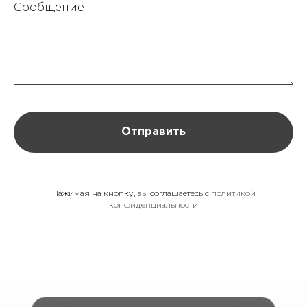
Сообщение
Контакты
VK
Иллюстраторам
ЯНДЕКС
ДЗЕН
Отправить
Нажимая на кнопку, вы соглашаетесь с
политикой
конфиденциальности