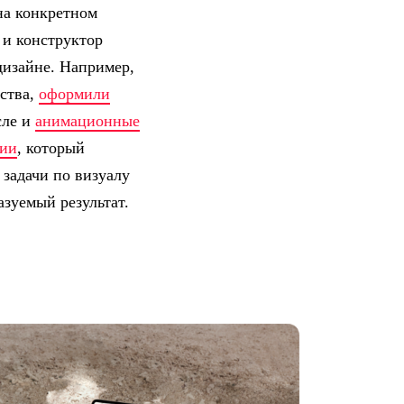
на конкретном
 и конструктор
дизайне. Например,
дства,
оформили
сле и
анимационные
нии
, который
задачи по визуалу
азуемый результат.