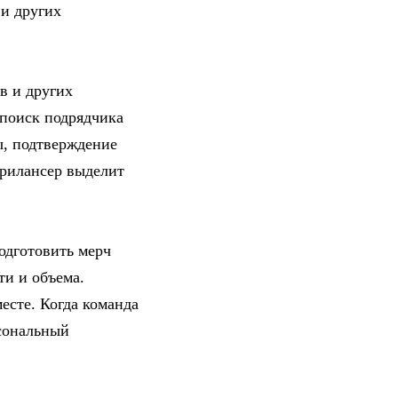
 и других
в и других
 поиск подрядчика
ты, подтверждение
фрилансер выделит
подготовить мерч
ти и объема.
есте. Когда команда
рсональный