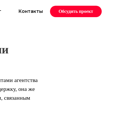
г
Контакты
Обсудить проект
ши
нтами агентства
держку, она же
м, связанным