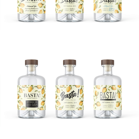
Агентство
BEHANCE
Проекты
VC.RU
Услуги
ТЕЛЕГРАМ
Блог
DPROFILE
Контакты
VK
Иллюстраторам
ЯНДЕКС
ДЗЕН