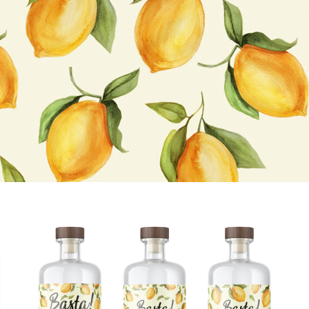
BEHANCE
DPROFILE
VK
РЕЙТИНГ РУНЕТА
VC.RU
TELEGRAM
DZEN
yes@picomatic.agency
+7 (495) 604-12-34
+7 (925) 815-55-52
Обсудить проект