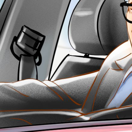
BEHANCE
VC.RU
TELEGRAM
VK
DPROFILE