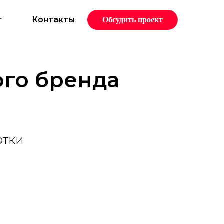
г
Контакты
Обсудить проект
ого бренда
отки