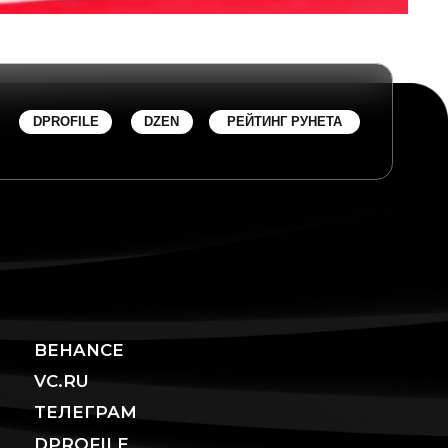
CE
РАМ
LE
С ДЗЕН
ить проект