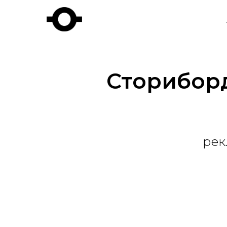
Сториборд
рек